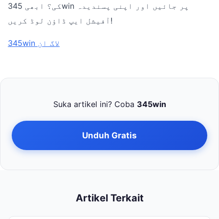
کی؟ ابھی 345win پر جائیں اور اپنی پسندیدہ
آفیشل ایپ ڈاؤن لوڈ کریں!
345win لاگ ان
Suka artikel ini? Coba
345win
Unduh Gratis
Artikel Terkait