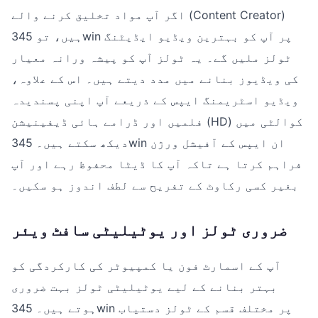
اگر آپ مواد تخلیق کرنے والے (Content Creator)
ہیں، تو 345win پر آپ کو بہترین ویڈیو ایڈیٹنگ
ٹولز ملیں گے۔ یہ ٹولز آپ کو پیشہ ورانہ معیار
کی ویڈیوز بنانے میں مدد دیتے ہیں۔ اس کے علاوہ،
ویڈیو اسٹریمنگ ایپس کے ذریعے آپ اپنی پسندیدہ
فلمیں اور ڈرامے ہائی ڈیفینیشن (HD) کوالٹی میں
دیکھ سکتے ہیں۔ 345win ان ایپس کے آفیشل ورژن
فراہم کرتا ہے تاکہ آپ کا ڈیٹا محفوظ رہے اور آپ
بغیر کسی رکاوٹ کے تفریح سے لطف اندوز ہو سکیں۔
ضروری ٹولز اور یوٹیلیٹی سافٹ ویئر
آپ کے اسمارٹ فون یا کمپیوٹر کی کارکردگی کو
بہتر بنانے کے لیے یوٹیلیٹی ٹولز بہت ضروری
ہوتے ہیں۔ 345win پر مختلف قسم کے ٹولز دستیاب