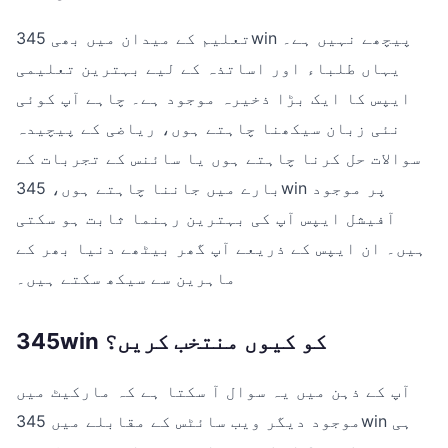
تعلیم کے میدان میں بھی 345win پیچھے نہیں ہے۔
یہاں طلباء اور اساتذہ کے لیے بہترین تعلیمی
ایپس کا ایک بڑا ذخیرہ موجود ہے۔ چاہے آپ کوئی
نئی زبان سیکھنا چاہتے ہوں، ریاضی کے پیچیدہ
سوالات حل کرنا چاہتے ہوں یا سائنس کے تجربات کے
بارے میں جاننا چاہتے ہوں، 345win پر موجود
آفیشل ایپس آپ کی بہترین رہنما ثابت ہو سکتی
ہیں۔ ان ایپس کے ذریعے آپ گھر بیٹھے دنیا بھر کے
ماہرین سے سیکھ سکتے ہیں۔
345win کو کیوں منتخب کریں؟
آپ کے ذہن میں یہ سوال آ سکتا ہے کہ مارکیٹ میں
موجود دیگر ویب سائٹس کے مقابلے میں 345win ہی