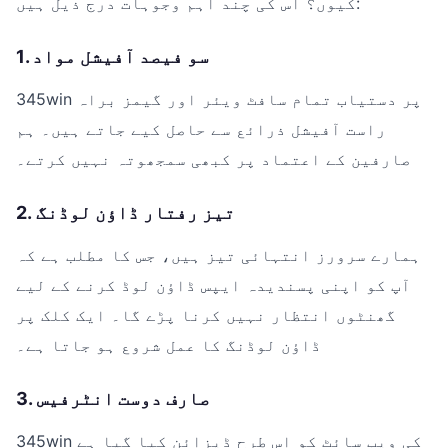
کیوں؟ اس کی چند اہم وجوہات درج ذیل ہیں:
1. سو فیصد آفیشل مواد
345win پر دستیاب تمام سافٹ ویئر اور گیمز براہ
راست آفیشل ذرائع سے حاصل کیے جاتے ہیں۔ ہم
صارفین کے اعتماد پر کبھی سمجھوتہ نہیں کرتے۔
2. تیز رفتار ڈاؤن لوڈنگ
ہمارے سرورز انتہائی تیز ہیں، جس کا مطلب ہے کہ
آپ کو اپنی پسندیدہ ایپس ڈاؤن لوڈ کرنے کے لیے
گھنٹوں انتظار نہیں کرنا پڑے گا۔ ایک کلک پر
ڈاؤن لوڈنگ کا عمل شروع ہو جاتا ہے۔
3. صارف دوست انٹرفیس
345win کی ویب سائٹ کو اس طرح ڈیزائن کیا گیا ہے