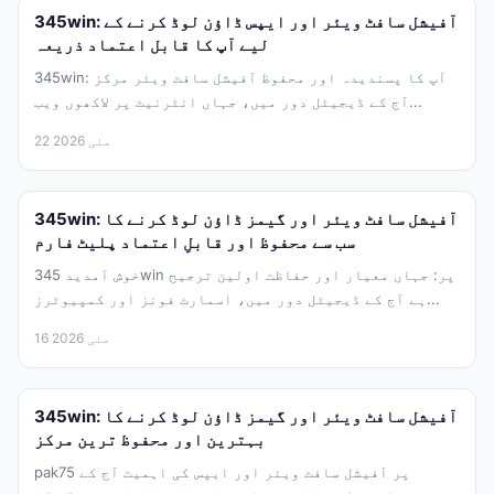
345win: آفیشل سافٹ ویئر اور ایپس ڈاؤن لوڈ کرنے کے
لیے آپ کا قابل اعتماد ذریعہ
345win: آپ کا پسندیدہ اور محفوظ آفیشل سافٹ ویئر مرکز
آج کے ڈیجیٹل دور میں، جہاں انٹرنیٹ پر لاکھوں ویب...
22 مئی 2026
345win: آفیشل سافٹ ویئر اور گیمز ڈاؤن لوڈ کرنے کا
سب سے محفوظ اور قابلِ اعتماد پلیٹ فارم
خوش آمدید 345win پر: جہاں معیار اور حفاظت اولین ترجیح
ہے آج کے ڈیجیٹل دور میں، اسمارٹ فونز اور کمپیوٹرز...
16 مئی 2026
345win: آفیشل سافٹ ویئر اور گیمز ڈاؤن لوڈ کرنے کا
بہترین اور محفوظ ترین مرکز
pak75 پر آفیشل سافٹ ویئر اور ایپس کی اہمیت آج کے