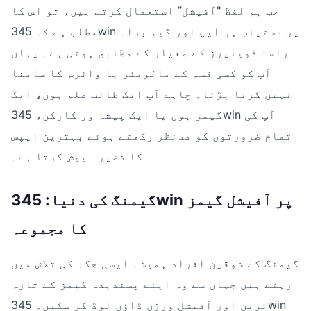
جب ہم لفظ "آفیشل” استعمال کرتے ہیں، تو اس کا
مطلب ہے کہ 345win پر دستیاب ہر ایپ اور گیم براہ
راست ڈویلپرز کے معیار کے مطابق ہوتی ہے۔ یہاں
آپ کو کسی قسم کے مالویئر یا وائرس کا سامنا
نہیں کرنا پڑتا۔ چاہے آپ ایک طالب علم ہوں، ایک
گیمر ہوں یا ایک پیشہ ور کارکن، 345win آپ کی
تمام ضرورتوں کو مدنظر رکھتے ہوئے بہترین ایپس
کا ذخیرہ پیش کرتا ہے۔
گیمنگ کی دنیا: 345win پر آفیشل گیمز
کا مجموعہ
گیمنگ کے شوقین افراد ہمیشہ ایسی جگہ کی تلاش میں
رہتے ہیں جہاں سے وہ اپنے پسندیدہ گیمز کے تازہ
ترین اور آفیشل ورژن ڈاؤن لوڈ کر سکیں۔ 345win