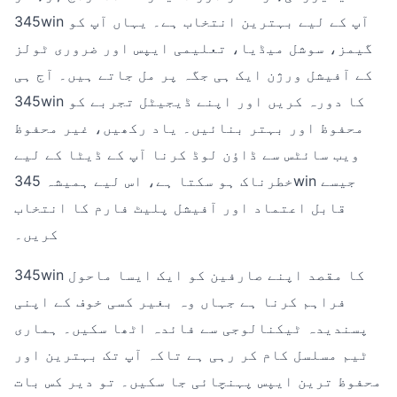
345win آپ کے لیے بہترین انتخاب ہے۔ یہاں آپ کو
گیمز، سوشل میڈیا، تعلیمی ایپس اور ضروری ٹولز
کے آفیشل ورژن ایک ہی جگہ پر مل جاتے ہیں۔ آج ہی
345win کا دورہ کریں اور اپنے ڈیجیٹل تجربے کو
محفوظ اور بہتر بنائیں۔ یاد رکھیں، غیر محفوظ
ویب سائٹس سے ڈاؤن لوڈ کرنا آپ کے ڈیٹا کے لیے
خطرناک ہو سکتا ہے، اس لیے ہمیشہ 345win جیسے
قابل اعتماد اور آفیشل پلیٹ فارم کا انتخاب
کریں۔
345win کا مقصد اپنے صارفین کو ایک ایسا ماحول
فراہم کرنا ہے جہاں وہ بغیر کسی خوف کے اپنی
پسندیدہ ٹیکنالوجی سے فائدہ اٹھا سکیں۔ ہماری
ٹیم مسلسل کام کر رہی ہے تاکہ آپ تک بہترین اور
محفوظ ترین ایپس پہنچائی جا سکیں۔ تو دیر کس بات