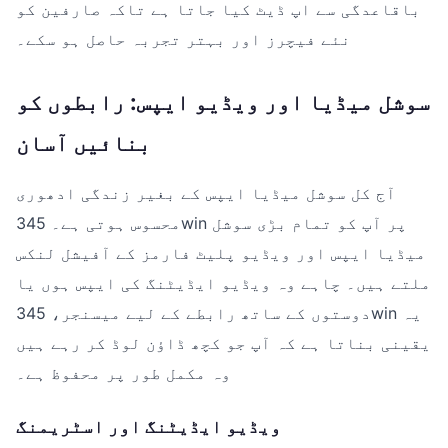
باقاعدگی سے اپ ڈیٹ کیا جاتا ہے تاکہ صارفین کو
نئے فیچرز اور بہتر تجربہ حاصل ہو سکے۔
سوشل میڈیا اور ویڈیو ایپس: رابطوں کو
بنائیں آسان
آج کل سوشل میڈیا ایپس کے بغیر زندگی ادھوری
محسوس ہوتی ہے۔ 345win پر آپ کو تمام بڑی سوشل
میڈیا ایپس اور ویڈیو پلیٹ فارمز کے آفیشل لنکس
ملتے ہیں۔ چاہے وہ ویڈیو ایڈیٹنگ کی ایپس ہوں یا
دوستوں کے ساتھ رابطے کے لیے میسنجر، 345win یہ
یقینی بناتا ہے کہ آپ جو کچھ ڈاؤن لوڈ کر رہے ہیں
وہ مکمل طور پر محفوظ ہے۔
ویڈیو ایڈیٹنگ اور اسٹریمنگ