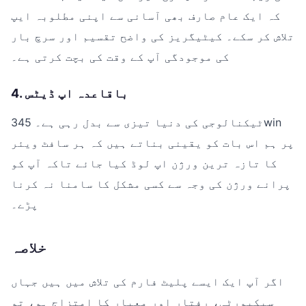
کہ ایک عام صارف بھی آسانی سے اپنی مطلوبہ ایپ
تلاش کر سکے۔ کیٹیگریز کی واضح تقسیم اور سرچ بار
کی موجودگی آپ کے وقت کی بچت کرتی ہے۔
4. باقاعدہ اپ ڈیٹس
ٹیکنالوجی کی دنیا تیزی سے بدل رہی ہے۔ 345win
پر ہم اس بات کو یقینی بناتے ہیں کہ ہر سافٹ ویئر
کا تازہ ترین ورژن اپ لوڈ کیا جائے تاکہ آپ کو
پرانے ورژن کی وجہ سے کسی مشکل کا سامنا نہ کرنا
پڑے۔
خلاصہ
اگر آپ ایک ایسے پلیٹ فارم کی تلاش میں ہیں جہاں
سیکیورٹی، رفتار اور معیار کا امتزاج ہو، تو