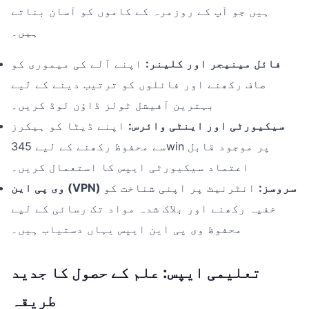
ہیں جو آپ کے روزمرہ کے کاموں کو آسان بناتے
ہیں۔
فائل مینیجر اور کلینر:
اپنے آلے کی میموری کو
صاف رکھنے اور فائلوں کو ترتیب دینے کے لیے
بہترین آفیشل ٹولز ڈاؤن لوڈ کریں۔
سیکیورٹی اور اینٹی وائرس:
اپنے ڈیٹا کو ہیکرز
سے محفوظ رکھنے کے لیے 345win پر موجود قابل
اعتماد سیکیورٹی ایپس کا استعمال کریں۔
وی پی این (VPN) سروسز:
انٹرنیٹ پر اپنی شناخت کو
خفیہ رکھنے اور بلاک شدہ مواد تک رسائی کے لیے
محفوظ وی پی این ایپس یہاں دستیاب ہیں۔
تعلیمی ایپس: علم کے حصول کا جدید
طریقہ