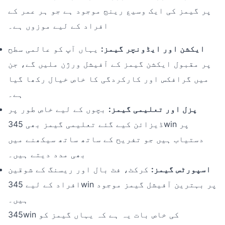
پر گیمز کی ایک وسیع رینج موجود ہے جو ہر عمر کے
افراد کے لیے موزوں ہے۔
ایکشن اور ایڈونچر گیمز:
یہاں آپ کو عالمی سطح
پر مقبول ایکشن گیمز کے آفیشل ورژن ملیں گے، جن
میں گرافکس اور کارکردگی کا خاص خیال رکھا گیا
ہے۔
پزل اور تعلیمی گیمز:
بچوں کے لیے خاص طور پر
ڈیزائن کیے گئے تعلیمی گیمز بھی 345win پر
دستیاب ہیں جو تفریح کے ساتھ ساتھ سیکھنے میں
بھی مدد دیتے ہیں۔
اسپورٹس گیمز:
کرکٹ، فٹ بال اور ریسنگ کے شوقین
افراد کے لیے 345win پر بہترین آفیشل گیمز موجود
ہیں۔
345win کی خاص بات یہ ہے کہ یہاں گیمز کو