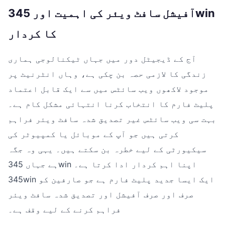
آفیشل سافٹ ویئر کی اہمیت اور 345win
کا کردار
آج کے ڈیجیٹل دور میں جہاں ٹیکنالوجی ہماری
زندگی کا لازمی حصہ بن چکی ہے، وہاں انٹرنیٹ پر
موجود لاکھوں ویب سائٹس میں سے ایک قابل اعتماد
پلیٹ فارم کا انتخاب کرنا انتہائی مشکل کام ہے۔
بہت سی ویب سائٹس غیر تصدیق شدہ سافٹ ویئر فراہم
کرتی ہیں جو آپ کے موبائل یا کمپیوٹر کی
سیکیورٹی کے لیے خطرہ بن سکتے ہیں۔ یہی وہ جگہ
ہے جہاں 345win اپنا اہم کردار ادا کرتا ہے۔
345win ایک ایسا جدید پلیٹ فارم ہے جو صارفین کو
صرف اور صرف آفیشل اور تصدیق شدہ سافٹ ویئر
فراہم کرنے کے لیے وقف ہے۔