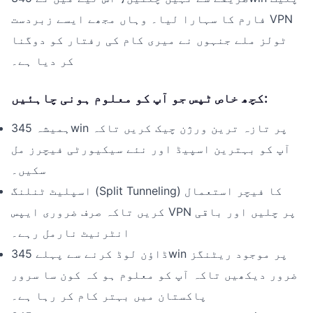
فارم کا سہارا لیا۔ وہاں مجھے ایسے زبردست VPN
ٹولز ملے جنہوں نے میری کام کی رفتار کو دوگنا
کر دیا ہے۔
کچھ خاص ٹپس جو آپ کو معلوم ہونی چاہئیں:
ہمیشہ 345win پر تازہ ترین ورژن چیک کریں تاکہ
آپ کو بہترین اسپیڈ اور نئے سیکیورٹی فیچرز مل
سکیں۔
اسپلیٹ ٹنلنگ (Split Tunneling) کا فیچر استعمال
کریں تاکہ صرف ضروری ایپس VPN پر چلیں اور باقی
انٹرنیٹ نارمل رہے۔
ڈاؤن لوڈ کرنے سے پہلے 345win پر موجود ریٹنگز
ضرور دیکھیں تاکہ آپ کو معلوم ہو کہ کون سا سرور
پاکستان میں بہتر کام کر رہا ہے۔