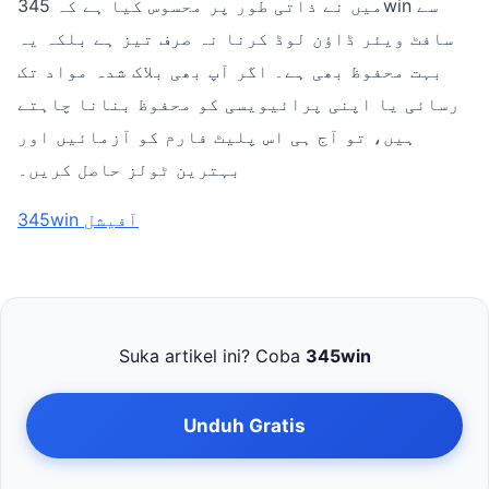
میں نے ذاتی طور پر محسوس کیا ہے کہ 345win سے
سافٹ ویئر ڈاؤن لوڈ کرنا نہ صرف تیز ہے بلکہ یہ
بہت محفوظ بھی ہے۔ اگر آپ بھی بلاک شدہ مواد تک
رسائی یا اپنی پرائیویسی کو محفوظ بنانا چاہتے
ہیں، تو آج ہی اس پلیٹ فارم کو آزمائیں اور
بہترین ٹولز حاصل کریں۔
345win آفیشل
Suka artikel ini? Coba
345win
Unduh Gratis