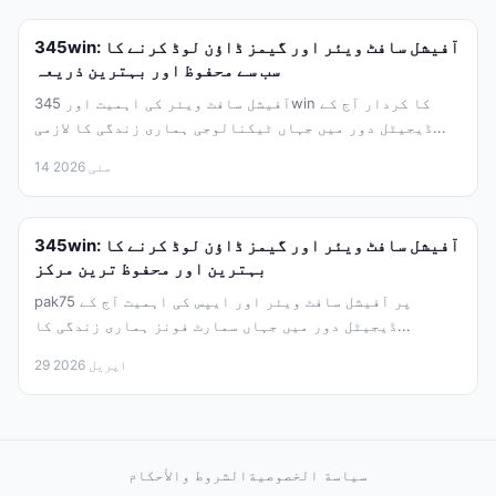
345win: آفیشل سافٹ ویئر اور گیمز ڈاؤن لوڈ کرنے کا
سب سے محفوظ اور بہترین ذریعہ
آفیشل سافٹ ویئر کی اہمیت اور 345win کا کردار آج کے
ڈیجیٹل دور میں جہاں ٹیکنالوجی ہماری زندگی کا لازمی...
14 مئی 2026
345win: آفیشل سافٹ ویئر اور گیمز ڈاؤن لوڈ کرنے کا
بہترین اور محفوظ ترین مرکز
pak75 پر آفیشل سافٹ ویئر اور ایپس کی اہمیت آج کے
ڈیجیٹل دور میں جہاں سمارٹ فونز ہماری زندگی کا...
29 اپریل 2026
سياسة الخصوصية
الشروط والأحكام