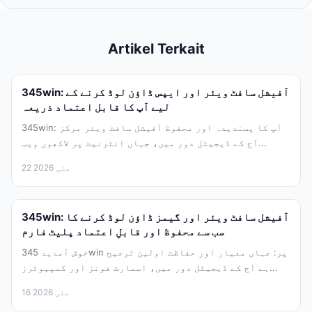
Artikel Terkait
345win: آفیشل سافٹ ویئر اور ایپس ڈاؤن لوڈ کرنے کے
لیے آپ کا قابل اعتماد ذریعہ
345win: آپ کا پسندیدہ اور محفوظ آفیشل سافٹ ویئر مرکز
آج کے ڈیجیٹل دور میں، جہاں انٹرنیٹ پر لاکھوں ویب...
22 مئی 2026
345win: آفیشل سافٹ ویئر اور گیمز ڈاؤن لوڈ کرنے کا
سب سے محفوظ اور قابلِ اعتماد پلیٹ فارم
خوش آمدید 345win پر: جہاں معیار اور حفاظت اولین ترجیح
ہے آج کے ڈیجیٹل دور میں، اسمارٹ فونز اور کمپیوٹرز...
16 مئی 2026