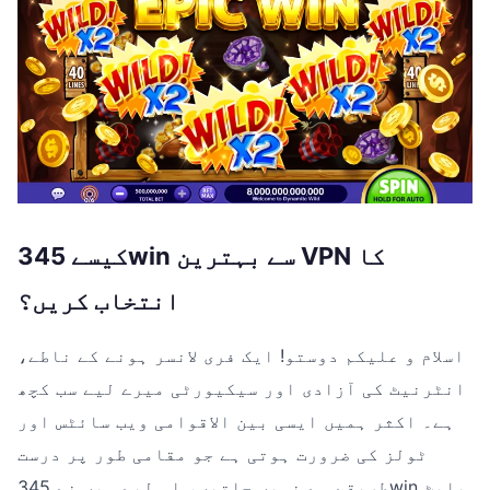
کیسے 345win سے بہترین VPN کا
انتخاب کریں؟
اسلام و علیکم دوستو! ایک فری لانسر ہونے کے ناطے،
انٹرنیٹ کی آزادی اور سیکیورٹی میرے لیے سب کچھ
ہے۔ اکثر ہمیں ایسی بین الاقوامی ویب سائٹس اور
ٹولز کی ضرورت ہوتی ہے جو مقامی طور پر درست
طریقے سے نہیں چلتیں، اس لیے میں نے 345win پلیٹ