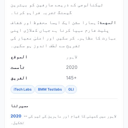
ٹیکنالوجی کے ذریعے صارفین کو بہترین
گیمنگ تجربہ فراہم کرنا۔
المهمة:
ہمارا مشن ایک ایسا محفوظ اور شفاف
پلیٹ فارم مہیا کرنا ہے جہاں کھلاڑی اپنی
مہارت کا مظاہرہ کر سکیں اور اعلیٰ معیار کی
تفریح سے لطف اندوز ہو سکیں۔
لاہور
الموقع
2020
تأسست
145+
الفريق
iTech Labs
BMM Testlabs
GLI
مسيرتنا
-- لاہور میں کمپنی کا قیام اور ماہرین کی ٹیم کی
2020
تشکیل۔