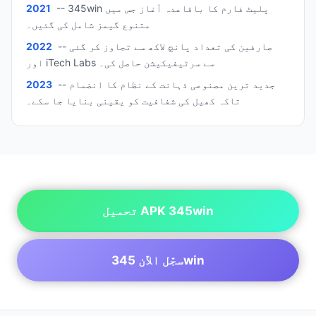
-- 345win پلیٹ فارم کا باقاعدہ آغاز جس میں
2021
متنوع گیمز شامل کی گئیں۔
-- صارفین کی تعداد پانچ لاکھ سے تجاوز کر گئی
2022
اور iTech Labs سے سرٹیفیکیشن حاصل کی۔
-- جدید ترین مصنوعی ذہانت کے نظام کا انضمام
2023
تاکہ کھیل کی شفافیت کو یقینی بنایا جا سکے۔
تحميل APK 345win
سجّل الآن 345win