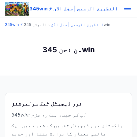
345win ⚡ التطبيق الرسمي | سجّل الآن
الموقع 345win
345win ⚡ التطبيق الرسمي | سجّل الآن
›
من نحن 345win
نور ڈیجیٹل ٹیک سولیوشنز
345win: آپ کی جیت، ہمارا عزم
پاکستان میں ڈیجیٹل تفریح کے شعبے میں ایک
عالمی معیار کا برانڈ بننا اور جدید