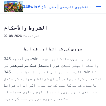
345win ⚡ التطبيق الرسمي | سجّل الآن
الشروط والأحكام
آخر تحديث: 2026-08-07
سروس کی شرائط اور ضوابط
خوش آمدید 345win پر۔ یہ ویب سائٹ اور اس سے
وابستہ ایپلی کیشن
نور ڈیجیٹل ٹیک سولیوشنز
کی
ملکیت ہے اور اسی کے زیر انتظام ہے۔ 345win کا
استعمال کرتے ہوئے، آپ ان شرائط و ضوابط کی مکمل
پابندی کرنے کا عہد کرتے ہیں۔ اگر آپ ان شرائط
سے متفق نہیں ہیں، تو براہ کرم ہماری خدمات کا
استعمال فوری طور پر بند کر دیں۔