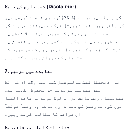
6. ذمہ داری کی حد (Disclaimer)
ہماری خدمات 'جیسی ہیں' (As Is) کی بنیاد پر فراہم
کی جاتی ہیں۔ نور ڈیجیٹل ٹیک سولیوشنز اس بات کی
ضمانت نہیں دیتی کہ سروس ہمیشہ بلا تعطل یا
غلطیوں سے پاک ہوگی۔ ہم کسی بھی مالی نقصان یا
ڈیٹا کے ضیاع کے ذمہ دار نہیں ہوں گے جو سروس کے
استعمال کے دوران پیش آ سکتا ہے۔
7. معاہدے میں ترمیم
نور ڈیجیٹل ٹیک سولیوشنز کسی بھی وقت ان شرائط
میں تبدیلی کرنے کا حق محفوظ رکھتی ہے۔
تبدیلیاں ویب سائٹ پر اپ لوڈ ہوتے ہی نافذ العمل
ہوں گی۔ صارفین کی ذمہ داری ہے کہ وہ وقتاً فوقتاً
ان شرائط کا مطالعہ کرتے رہیں۔
8. تنازعات کا حل اور قانون