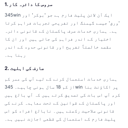
1. سروس کا دائرہ کار
345win ایک آن لائن پلیٹ فارم ہے جو 'بوکر' اور
'ورق' جیسے گیمنگ اور تفریحی تجربات فراہم کرتا
ہے۔ ہماری خدمات صرف پاکستان کے قانونی دائرہ
اختیار کے اندر فراہم کی جاتی ہیں اور ان کا
مقصد خالصتاً تفریح اور قانونی حدود کے اندر
رہنا ہے۔
2. صارف کی اہلیت
ہماری خدمات استعمال کرنے کے لیے آپ کی عمر کم
از کم 18 سال ہونی چاہیے۔ 345win پر اکاؤنٹ بنا
کر، آپ اس بات کی تصدیق کرتے ہیں کہ آپ بالغ ہیں
اور پاکستان کے قوانین کے تحت معاہدہ کرنے کی
قانونی صلاحیت رکھتے ہیں۔ نابالغ افراد کو اس
پلیٹ فارم کے استعمال کی قطعی اجازت نہیں ہے۔