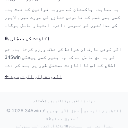
یہ معاہدہ پاکستان کے مروجہ قوانین کے تحت ہے۔
کسی بھی قسم کے قانونی تنازع کی صورت میں، لاہور
کی عدالتوں کو خصوصی دائرہ اختیار حاصل ہوگا۔
9. اکاؤنٹ کی معطلی
اگر کوئی صارف ان شرائط کی خلاف ورزی کرتا ہے، تو
345win کو یہ حق حاصل ہے کہ وہ بغیر کسی پیشگی
اطلاع کے اس کا اکاؤنٹ مستقل طور پر بند کر دے۔
← العودة إلى الرئيسية
سياسة الخصوصية
الشروط والأحكام
© 2026 345win ⚡ التطبيق الرسمي | سجّل الآن. جميع
الحقوق محفوظة.
يجب أن يكون عمر المستخدم 18 عامًا أو أكثر. العب بمسؤولية.