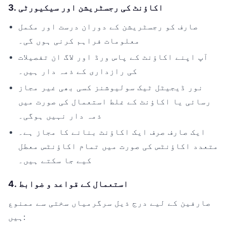
3. اکاؤنٹ کی رجسٹریشن اور سیکیورٹی
صارف کو رجسٹریشن کے دوران درست اور مکمل
معلومات فراہم کرنی ہوں گی۔
آپ اپنے اکاؤنٹ کے پاس ورڈ اور لاگ ان تفصیلات
کی رازداری کے ذمہ دار ہیں۔
نور ڈیجیٹل ٹیک سولیوشنز کسی بھی غیر مجاز
رسائی یا اکاؤنٹ کے غلط استعمال کی صورت میں
ذمہ دار نہیں ہوگی۔
ایک صارف صرف ایک اکاؤنٹ بنانے کا مجاز ہے۔
متعدد اکاؤنٹس کی صورت میں تمام اکاؤنٹس معطل
کیے جا سکتے ہیں۔
4. استعمال کے قواعد و ضوابط
صارفین کے لیے درج ذیل سرگرمیاں سختی سے ممنوع
ہیں: