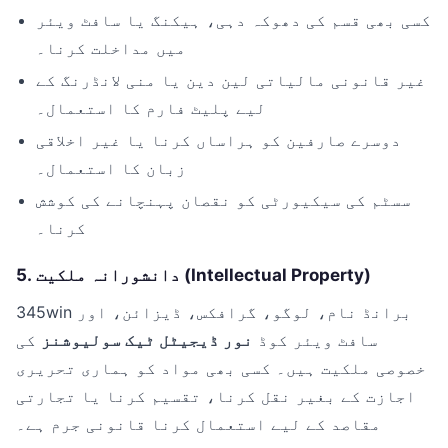
کسی بھی قسم کی دھوکہ دہی، ہیکنگ یا سافٹ ویئر
میں مداخلت کرنا۔
غیر قانونی مالیاتی لین دین یا منی لانڈرنگ کے
لیے پلیٹ فارم کا استعمال۔
دوسرے صارفین کو ہراساں کرنا یا غیر اخلاقی
زبان کا استعمال۔
سسٹم کی سیکیورٹی کو نقصان پہنچانے کی کوشش
کرنا۔
5. دانشورانہ ملکیت (Intellectual Property)
345win برانڈ نام، لوگو، گرافکس، ڈیزائن، اور
سافٹ ویئر کوڈ
نور ڈیجیٹل ٹیک سولیوشنز
کی
خصوصی ملکیت ہیں۔ کسی بھی مواد کو ہماری تحریری
اجازت کے بغیر نقل کرنا، تقسیم کرنا یا تجارتی
مقاصد کے لیے استعمال کرنا قانونی جرم ہے۔