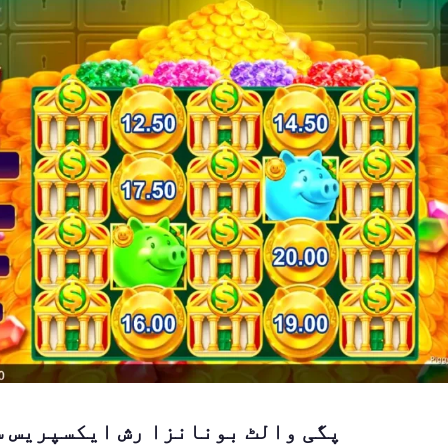
پگی والٹ بونانزا رش ایکسپریس سل