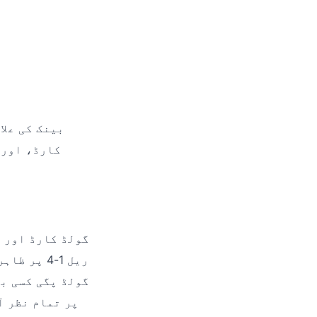
بینک کی علا
کارڈ، اور 
گولڈ پگی کسی بھ
پر تمام نظر آ