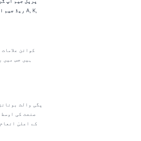
پرپل جیم اپ گر
ریڈ جیم اپ
کوائن علامات 
ہیں جس میں ر