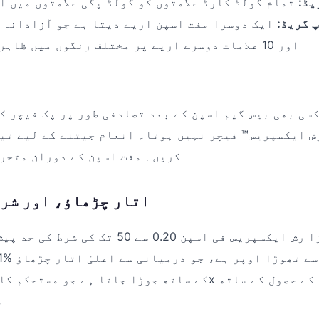
یڈ:
تمام گولڈ کارڈ علامتوں کو گولڈ پگی علامتوں میں ا
 گریڈ:
ایک دوسرا مفت اسپن اریے دیتا ہے جو آزادانہ طور پ
Q, J، اور 10 علامات دوسرے اریے پر مختلف رنگوں میں ظاہر ہوتی ہیں۔
کسی بھی بیس گیم اسپن کے بعد تصادفی طور پر پک فیچر ک
ش ایکسپریس™ فیچر نہیں ہوتا۔ انعام جیتنے کے لیے تی
کریں۔ مفت اسپن کے دوران متحرک
RTP، اتار چڑھاؤ، اور شر
پگی والٹ بونانزا رش ایکسپریس فی اسپن 0.20 سے 
م